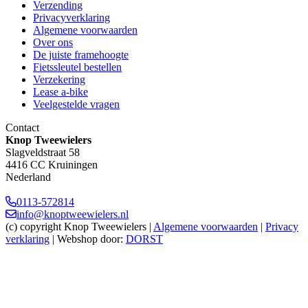
Verzending
Privacyverklaring
Algemene voorwaarden
Over ons
De juiste framehoogte
Fietssleutel bestellen
Verzekering
Lease a-bike
Veelgestelde vragen
Contact
Knop Tweewielers
Slagveldstraat 58
4416 CC Kruiningen
Nederland
0113-572814
info@knoptweewielers.nl
(c) copyright Knop Tweewielers |
Algemene voorwaarden
|
Privacy
verklaring
| Webshop door:
DORST