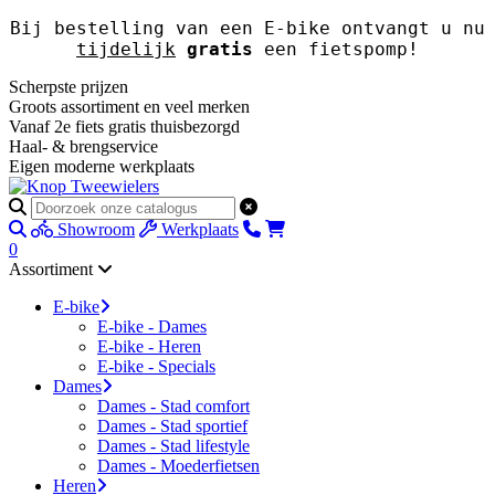
Bij bestelling van een E-bike ontvangt u nu
tijdelijk
gratis
een fietspomp!
Scherpste prijzen
Groots assortiment en veel merken
Vanaf 2e fiets gratis thuisbezorgd
Haal- & brengservice
Eigen moderne werkplaats
Showroom
Werkplaats
0
Assortiment
E-bike
E-bike - Dames
E-bike - Heren
E-bike - Specials
Dames
Dames - Stad comfort
Dames - Stad sportief
Dames - Stad lifestyle
Dames - Moederfietsen
Heren