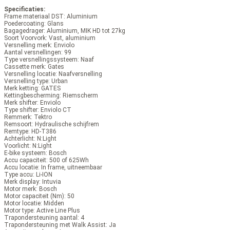
Specificaties:
Frame materiaal DST:
Aluminium
Poedercoating:
Glans
Bagagedrager:
Aluminium, MIK HD tot 27kg
Soort Voorvork:
Vast, aluminium
Versnelling merk:
Enviolo
Aantal versnellingen: 99
Type versnellingssysteem:
Naaf
Cassette merk:
Gates
Versnelling locatie:
Naafversnelling
Versnelling type:
Urban
Merk ketting:
GATES
Kettingbescherming:
Riemscherm
Merk shifter:
Enviolo
Type shifter:
Enviolo CT
Remmerk:
Tektro
Remsoort:
Hydraulische schijfrem
Remtype:
HD-T386
Achterlicht:
N:Light
Voorlicht:
N:Light
E-bike systeem:
Bosch
Accu capaciteit:
500 of 625Wh
Accu locatie:
In frame, uitneembaar
Type accu:
Li-ION
Merk display:
Intuvia
Motor merk:
Bosch
Motor capaciteit (Nm):
50
Motor locatie:
Midden
Motor type:
Active Line Plus
Trapondersteuning aantal:
4
Trapondersteuning met Walk Assist:
Ja