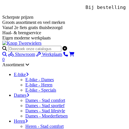
Bij bestelling
Scherpste prijzen
Groots assortiment en veel merken
Vanaf 2e fiets gratis thuisbezorgd
Haal- & brengservice
Eigen moderne werkplaats
Showroom
Werkplaats
0
Assortiment
E-bike
E-bike - Dames
E-bike - Heren
E-bike - Specials
Dames
Dames - Stad comfort
Dames - Stad sportief
Dames - Stad lifestyle
Dames - Moederfietsen
Heren
Heren - Stad comfort