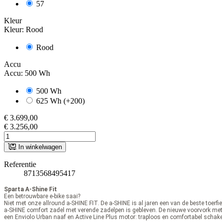
57
Kleur
Kleur: Rood
Rood
Accu
Accu: 500 Wh
500 Wh
625 Wh (+200)
€ 3.699,00
€ 3.256,00
In winkelwagen
Referentie
8713568495417
Sparta A-Shine Fit
Een betrouwbare e-bike saai?
Niet met onze allround a-SHINE FIT. De a-SHINE is al jaren een van de beste toer
a-SHINE comfort zadel met verende zadelpen is gebleven. De nieuwe voorvork met
een Enviolo Urban naaf en Active Line Plus motor: traploos en comfortabel schake