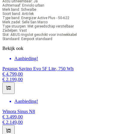
Accu uitneembaar:
Ja
Achternaaf:
Enviolo urban
Merk band:
Schwalbe
Soort band:
Anti-lek
Type band:
Energizer Active Plus - 50-622
Merk zadel:
Selle San Marco
Type stuurpen:
Met gereedschap verstelbaar
Zadelpen:
Vast
Slot:
ABUS ringslot geschikt voor insteekkabel
Standaard:
Eenpoot standaard
Bekijk ook
Aanbieding!
Pegasus Savino Evo 5F Lite, 750 Wh
€ 4.799,00
€ 2.199,00
Aanbieding!
Winora Sinus N8
€ 3.499,00
€ 2.149,00